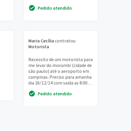
partindo e voltando da região do
Pedido atendido
jardi...
Maria Cecília
contratou
Motorista
Necessito de um motorista para
me levar do morumbi (cidade de
são paulo) até o aeroporto em
campinas. Preciso para amanha
dia 26/12/14 com saida as 8:00
AM, pois o voo é as 10:00 AM
Pedido atendido