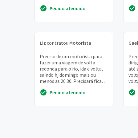
semana, em média. Trabalho
Pedido atendido
como médica e...
Liz
contratou
Motorista
Gael
Preciso de um motorista para
Prec
fazer uma viagem de volta
diri
redonda para o rio, ida e volta,
até 
saindo hj domingo mais ou
volt
menos as 20:30. Precisará ficar
volt
esperando até mais ou menos
Pedido atendido
8h da manhã