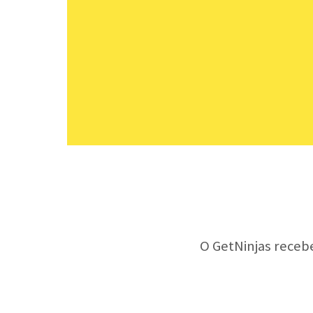
O GetNinjas receb