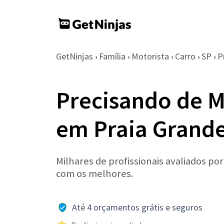
GetNinjas
Família
Motorista
Carro
SP
P
›
›
›
›
›
Precisando de M
em Praia Grand
Milhares de profissionais avaliados po
com os melhores.
Até 4 orçamentos grátis e seguros