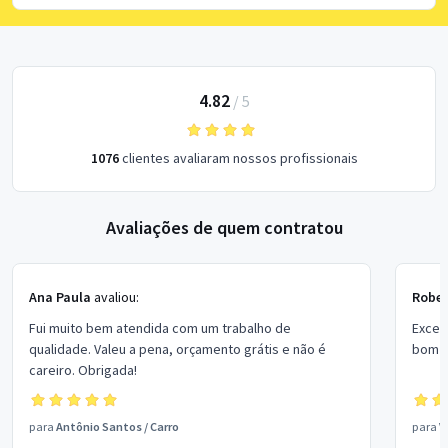
4.82
/
5
1076
clientes avaliaram nossos profissionais
Avaliações de quem contratou
Ana Paula
avaliou:
Rober
Fui muito bem atendida com um trabalho de
Excel
qualidade. Valeu a pena, orçamento grátis e não é
bom p
careiro. Obrigada!
para
Antônio Santos
/
Carro
para
V