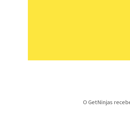
O GetNinjas receb