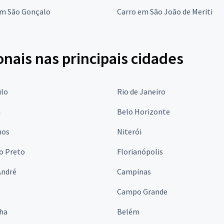
em São Gonçalo
Carro em São João de Meriti
onais nas principais cidades
ulo
Rio de Janeiro
a
Belo Horizonte
hos
Niterói
o Preto
Florianópolis
André
Campinas
s
Campo Grande
lha
Belém