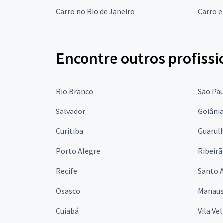
Carro no Rio de Janeiro
Carro 
Encontre outros profissi
Rio Branco
São Pa
Salvador
Goiâni
Curitiba
Guarul
Porto Alegre
Ribeirã
Recife
Santo 
Osasco
Manau
Cuiabá
Vila Ve