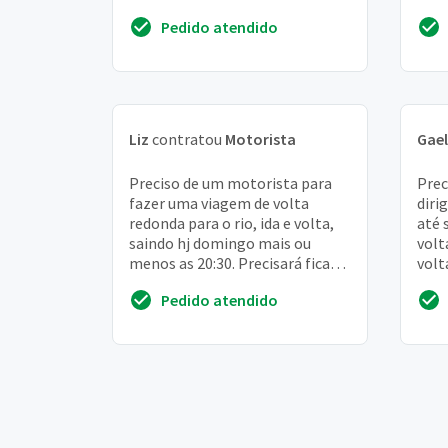
semana, em média. Trabalho
Pedido atendido
como médica e...
Liz
contratou
Motorista
Gael
Preciso de um motorista para
Prec
fazer uma viagem de volta
diri
redonda para o rio, ida e volta,
até 
saindo hj domingo mais ou
volt
menos as 20:30. Precisará ficar
volt
esperando até mais ou menos
Pedido atendido
8h da manhã