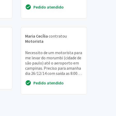
partindo e voltando da região do
Pedido atendido
jardi...
Maria Cecília
contratou
Motorista
Necessito de um motorista para
me levar do morumbi (cidade de
são paulo) até o aeroporto em
campinas. Preciso para amanha
dia 26/12/14 com saida as 8:00
AM, pois o voo é as 10:00 AM
Pedido atendido