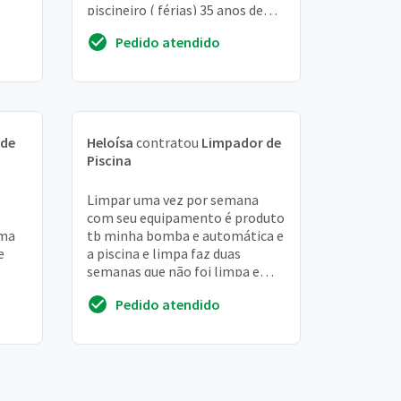
piscineiro ( férias) 35 anos de
experiência no ramo
Pedido atendido
trabalhamos na áre...
 de
Heloísa
contratou
Limpador de
Piscina
Limpar uma vez por semana
com seu equipamento é produto
uma
tb minha bomba e automática e
e
a piscina e limpa faz duas
semanas que não foi limpa e
ZES-
está verdeada não tem árvore
Pedido atendido
por perto. Não es...