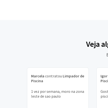
Veja a
Marcela
contratou
Limpador de
Igor
Piscina
Pisc
1 vez por semana, moro na zona
Gost
leste de sao paulo
pisc