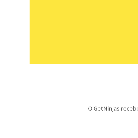
O GetNinjas receb