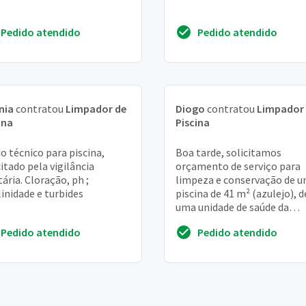
Pedido atendido
Pedido atendido
nia
contratou
Limpador de
Diogo
contratou
Limpador
ina
Piscina
o técnico para piscina,
Boa tarde, solicitamos
citado pela vigilância
orçamento de serviço para
tária. Cloração, ph ;
limpeza e conservação de 
linidade e turbides
piscina de 41 m² (azulejo), d
uma unidade de saúde da
prefeitura de mogi das CRU
Pedido atendido
Pedido atendido
SP. _favor ennviar orçam...