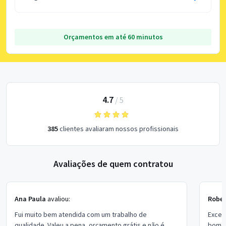
Orçamentos em até 60 minutos
4.7
/
5
385
clientes avaliaram nossos profissionais
Avaliações de quem contratou
Ana Paula
avaliou:
Rober
Fui muito bem atendida com um trabalho de
Excel
qualidade. Valeu a pena, orçamento grátis e não é
bom p