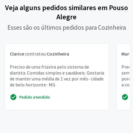
Veja alguns pedidos similares em Pouso
Alegre
Esses são os últimos pedidos para Cozinheira
Clarice
contratou
Cozinheira
Muril
Preciso de uma frizeira pelo sistema de
Preci
diarista. Comidas simples e saudáveis. Gostaria
seman
de manter uma média de 1 vez por mês- cidade
porci
de belo horizonte- MG
a coz
Pedido atendido