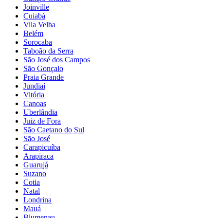
Joinville
Cuiabá
Vila Velha
Belém
Sorocaba
Taboão da Serra
São José dos Campos
São Gonçalo
Praia Grande
Jundiaí
Vitória
Canoas
Uberlândia
Juiz de Fora
São Caetano do Sul
São José
Carapicuíba
Arapiraca
Guarujá
Suzano
Cotia
Natal
Londrina
Mauá
Blumenau