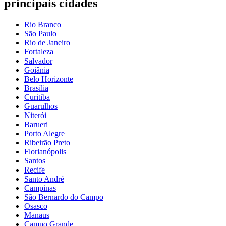
principais cidades
Rio Branco
São Paulo
Rio de Janeiro
Fortaleza
Salvador
Goiânia
Belo Horizonte
Brasília
Curitiba
Guarulhos
Niterói
Barueri
Porto Alegre
Ribeirão Preto
Florianópolis
Santos
Recife
Santo André
Campinas
São Bernardo do Campo
Osasco
Manaus
Campo Grande