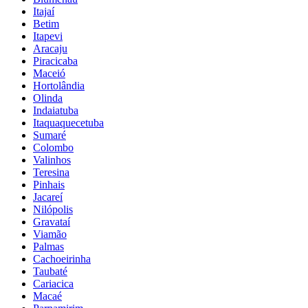
Itajaí
Betim
Itapevi
Aracaju
Piracicaba
Maceió
Hortolândia
Olinda
Indaiatuba
Itaquaquecetuba
Sumaré
Colombo
Valinhos
Teresina
Pinhais
Jacareí
Nilópolis
Gravataí
Viamão
Palmas
Cachoeirinha
Taubaté
Cariacica
Macaé