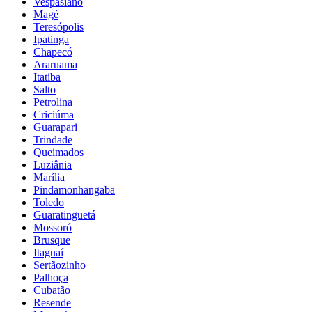
Vespasiano
Magé
Teresópolis
Ipatinga
Chapecó
Araruama
Itatiba
Salto
Petrolina
Criciúma
Guarapari
Trindade
Queimados
Luziânia
Marília
Pindamonhangaba
Toledo
Guaratinguetá
Mossoró
Brusque
Itaguaí
Sertãozinho
Palhoça
Cubatão
Resende