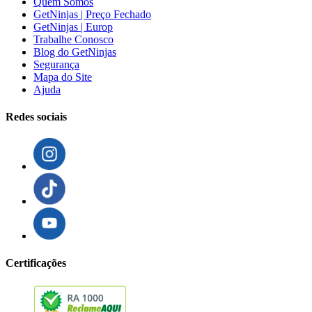
Quem Somos
GetNinjas | Preço Fechado
GetNinjas | Europ
Trabalhe Conosco
Blog do GetNinjas
Segurança
Mapa do Site
Ajuda
Redes sociais
Certificações