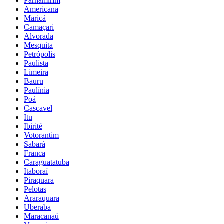
Parnamirim
Americana
Maricá
Camaçari
Alvorada
Mesquita
Petrópolis
Paulista
Limeira
Bauru
Paulínia
Poá
Cascavel
Itu
Ibirité
Votorantim
Sabará
Franca
Caraguatatuba
Itaboraí
Piraquara
Pelotas
Araraquara
Uberaba
Maracanaú