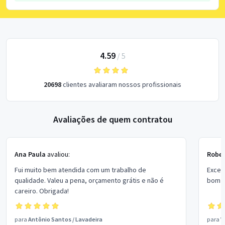
4.59
/
5
20698
clientes avaliaram nossos profissionais
Avaliações de quem contratou
Ana Paula
avaliou:
Rober
Fui muito bem atendida com um trabalho de
Excel
qualidade. Valeu a pena, orçamento grátis e não é
bom p
careiro. Obrigada!
para
Antônio Santos
/
Lavadeira
para
V