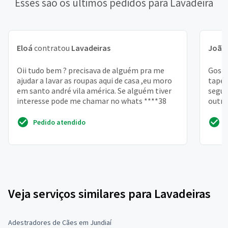
Esses são os últimos pedidos para Lavadeira
Eloá
contratou
Lavadeiras
João 
Oii tudo bem ? precisava de alguém pra me
Gosta
ajudar a lavar as roupas aqui de casa ,eu moro
tapet
em santo andré vila américa. Se alguém tiver
segui
interesse pode me chamar no whats ****38
outro
Pedido atendido
Veja serviços similares para Lavadeiras
Adestradores de Cães em Jundiaí