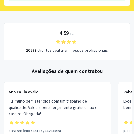
4.59
/
5
20698
clientes avaliaram nossos profissionais
Avaliações de quem contratou
Ana Paula
avaliou:
Rober
Fui muito bem atendida com um trabalho de
Excel
qualidade. Valeu a pena, orçamento grátis e não é
bom p
careiro. Obrigada!
para
Antônio Santos
/
Lavadeira
para
V