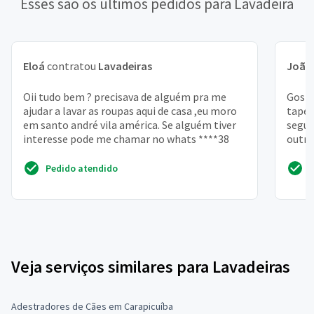
Esses são os últimos pedidos para Lavadeira
Eloá
contratou
Lavadeiras
João 
Oii tudo bem ? precisava de alguém pra me
Gosta
ajudar a lavar as roupas aqui de casa ,eu moro
tapet
em santo andré vila américa. Se alguém tiver
segui
interesse pode me chamar no whats ****38
outro
Pedido atendido
Veja serviços similares para Lavadeiras
Adestradores de Cães em Carapicuíba