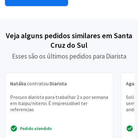
Veja alguns pedidos similares em Santa
Cruz do Sul
Esses são os últimos pedidos para Diarista
Natália
contratou
Diarista
Agat
Procuro diarista para trabalhar 2 x por semana
Solic
em itaipu/niteroi. É impressidivel ter
seman
referencias
andar
Pedido atendido