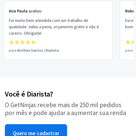
Ana Paula
avaliou:
Rober
Fui muito bem atendida com um trabalho de
Excel
qualidade. Valeu a pena, orçamento grátis e não é
bom p
careiro. Obrigada!
para
Antônio Santos
/
Diarista
para
V
Você é Diarista?
O GetNinjas recebe mais de 250 mil pedidos
por mês e pode ajudar a aumentar sua renda
Quero me cadastrar