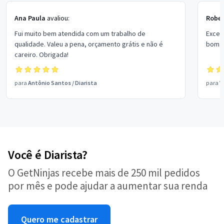
Ana Paula
avaliou:
Rober
Fui muito bem atendida com um trabalho de
Excel
qualidade. Valeu a pena, orçamento grátis e não é
bom p
careiro. Obrigada!
para
Antônio Santos
/
Diarista
para
V
Você é Diarista?
O GetNinjas recebe mais de 250 mil pedidos
por mês e pode ajudar a aumentar sua renda
Quero me cadastrar