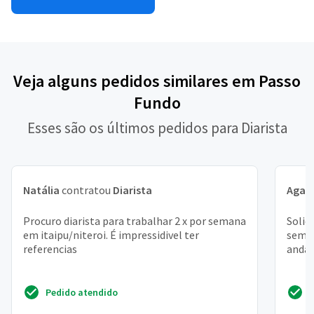
Veja alguns pedidos similares em Passo
Fundo
Esses são os últimos pedidos para Diarista
Natália
contratou
Diarista
Agat
Procuro diarista para trabalhar 2 x por semana
Solic
em itaipu/niteroi. É impressidivel ter
seman
referencias
andar
Pedido atendido