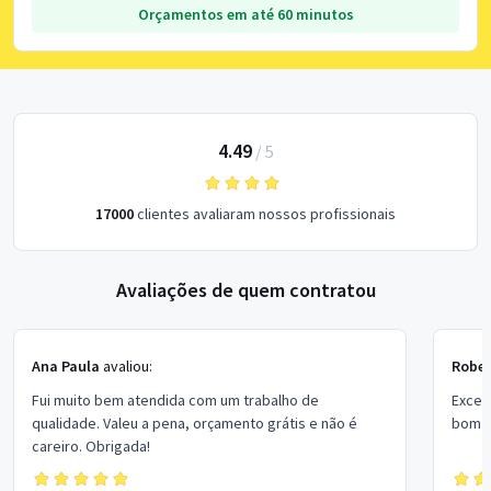
Orçamentos em até 60 minutos
4.49
/
5
17000
clientes avaliaram nossos profissionais
Avaliações de quem contratou
Ana Paula
avaliou:
Rober
Fui muito bem atendida com um trabalho de
Excel
qualidade. Valeu a pena, orçamento grátis e não é
bom p
careiro. Obrigada!