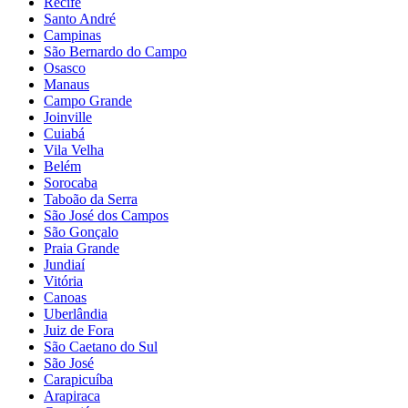
Recife
Santo André
Campinas
São Bernardo do Campo
Osasco
Manaus
Campo Grande
Joinville
Cuiabá
Vila Velha
Belém
Sorocaba
Taboão da Serra
São José dos Campos
São Gonçalo
Praia Grande
Jundiaí
Vitória
Canoas
Uberlândia
Juiz de Fora
São Caetano do Sul
São José
Carapicuíba
Arapiraca