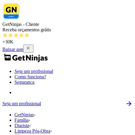
GetNinjas - Cliente
Receba orçamentos grátis
+30K
Baixar app
Seja um profissional
Como funciona?
Segurança
Seja um profissional
GetNinjas
›
Família
›
Diarista
›
Limpeza Pós-Obra
›