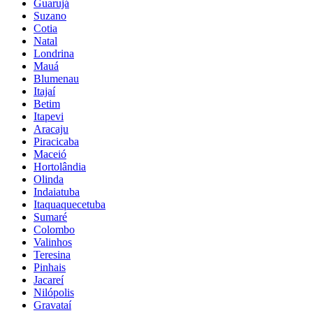
Guarujá
Suzano
Cotia
Natal
Londrina
Mauá
Blumenau
Itajaí
Betim
Itapevi
Aracaju
Piracicaba
Maceió
Hortolândia
Olinda
Indaiatuba
Itaquaquecetuba
Sumaré
Colombo
Valinhos
Teresina
Pinhais
Jacareí
Nilópolis
Gravataí