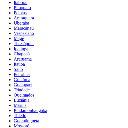
Itaboraí
Piraquara
Pelotas
Araraquara
Uberaba
Maracanaú
Vespasiano
Magé
Teresópolis
Ipatinga
Chapecó
Araruama
Itatiba
Salto
Petrolina
Criciúma
Guarapari
Trindade
Queimados
Luziânia
Marília
Pindamonhangaba
Toledo
Guaratinguetá
Mossoró