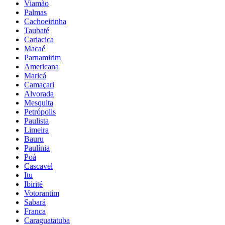
Viamão
Palmas
Cachoeirinha
Taubaté
Cariacica
Macaé
Parnamirim
Americana
Maricá
Camaçari
Alvorada
Mesquita
Petrópolis
Paulista
Limeira
Bauru
Paulínia
Poá
Cascavel
Itu
Ibirité
Votorantim
Sabará
Franca
Caraguatatuba