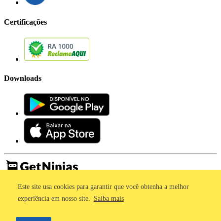
Certificações
Downloads
Este site usa cookies para garantir que você obtenha a melhor
Imprensa
Termos de Uso
experiência em nosso site.
Saiba mais
Política de Privacidade