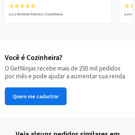
para
Antônio Santos
/
Cozinheira
para
V
Você é Cozinheira?
O GetNinjas recebe mais de 250 mil pedidos
por mês e pode ajudar a aumentar sua renda
Quero me cadastrar
Veja alguns pedidos similares em