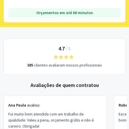
Orçamentos em até 60 minutos
4.7
/
5
385
clientes avaliaram nossos profissionais
Avaliações de quem contratou
Ana Paula
avaliou:
Rober
Fui muito bem atendida com um trabalho de
Excel
qualidade. Valeu a pena, orçamento grátis e não é
bom p
careiro. Obrigada!