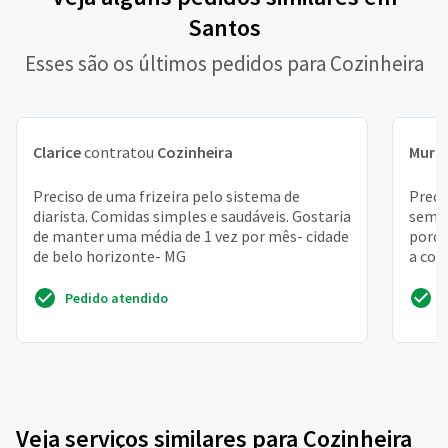
Santos
Esses são os últimos pedidos para Cozinheira
Clarice
contratou
Cozinheira
Muril
Preciso de uma frizeira pelo sistema de
Preci
diarista. Comidas simples e saudáveis. Gostaria
seman
de manter uma média de 1 vez por mês- cidade
porci
de belo horizonte- MG
a coz
Pedido atendido
Veja serviços similares para Cozinheira