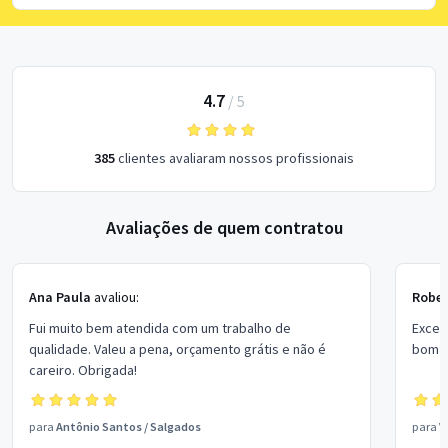
4.7
/
5
385
clientes avaliaram nossos profissionais
Avaliações de quem contratou
Ana Paula
avaliou:
Rober
Fui muito bem atendida com um trabalho de
Excel
qualidade. Valeu a pena, orçamento grátis e não é
bom p
careiro. Obrigada!
para
Antônio Santos
/
Salgados
para
V