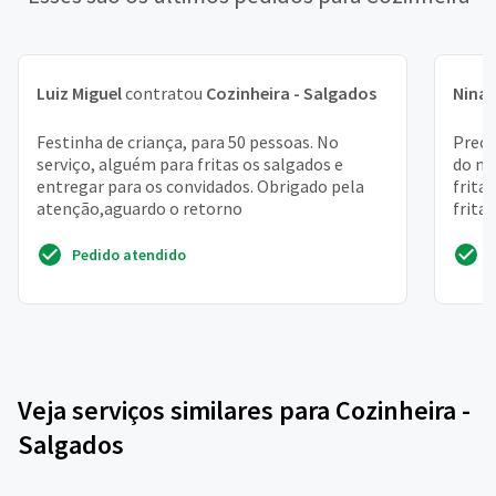
Luiz Miguel
contratou
Cozinheira - Salgados
Nina
Festinha de criança, para 50 pessoas. No
Preci
serviço, alguém para fritas os salgados e
do me
entregar para os convidados. Obrigado pela
frita
atenção,aguardo o retorno
frita
fecha
Pedido atendido
Veja serviços similares para Cozinheira -
Salgados