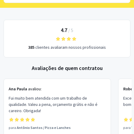
4.7
/
5
385
clientes avaliaram nossos profissionais
Avaliações de quem contratou
Ana Paula
avaliou:
Rober
Fui muito bem atendida com um trabalho de
Excel
qualidade. Valeu a pena, orçamento grátis e não é
bom p
careiro. Obrigada!
para
Antônio Santos
/
Pizza e Lanches
para
V