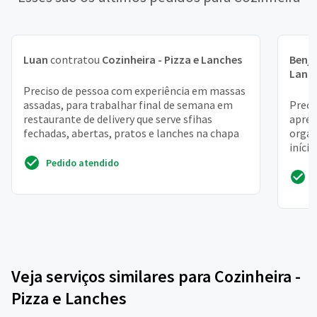
Luan
contratou
Cozinheira - Pizza e Lanches
Benj
Lanc
Preciso de pessoa com experiência em massas
assadas, para trabalhar final de semana em
Preci
restaurante de delivery que serve sfihas
apren
fechadas, abertas, pratos e lanches na chapa
organ
iníci
dese
Pedido atendido
Veja serviços similares para Cozinheira -
Pizza e Lanches