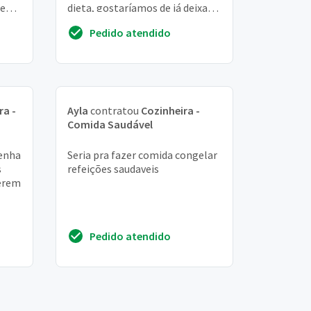
de
dieta, gostaríamos de já deixar
toda alimentação da semana
Pedido atendido
preparada ou ...
ra -
Ayla
contratou
Cozinheira -
Comida Saudável
venha
Seria pra fazer comida congelar
s
refeições saudaveis
serem
Pedido atendido