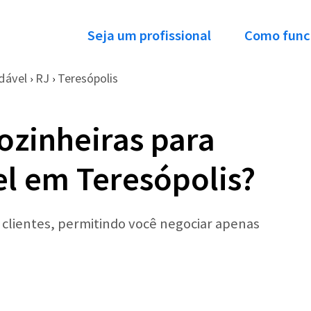
Seja um profissional
Como func
dável
RJ
Teresópolis
›
›
ozinheiras para
l em Teresópolis?
r clientes, permitindo você negociar apenas