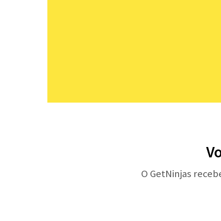
Vo
O GetNinjas receb