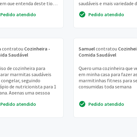
em que entenda deste tipo
saudáveis e mais variedade 
limentacao
alimentos. Na correria não
Pedido atendido
Pedido atendido
consigo e...
a
contratou
Cozinheira -
Samuel
contratou
Cozinhei
ida Saudável
Comida Saudável
iso de cozinheira para
Quero uma cozinheira que 
arar marmitas saudáveis
em minha casa para fazer a
 congelar, seguindo
marmitinhas fitness para 
ápio de nutricionista para 1
consumidas toda semana
ana. Apenas uma pessoa
Pedido atendido
Pedido atendido