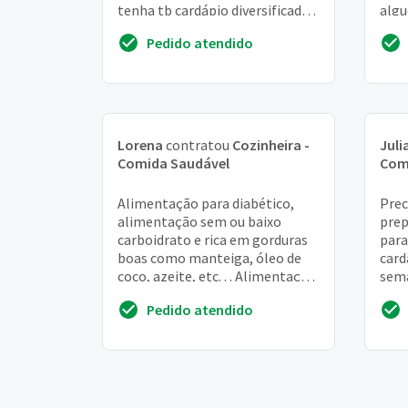
tenha tb cardápio diversificado.
algu
Cardápio simples de refeições
de a
Pedido atendido
dia a dia ...
Lorena
contratou
Cozinheira -
Juli
Comida Saudável
Com
Alimentação para diabético,
Prec
alimentação sem ou baixo
prep
carboidrato e rica em gorduras
para
boas como manteiga, óleo de
card
coco, azeite, etc. . . Alimentação
sem
paléolitico pra congelar
Pedido atendido