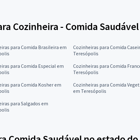
para Cozinheira - Comida Saudável
iras para Comida Brasileira em
Cozinheiras para Comida Casei
polis
Teresópolis
iras para Comida Especial em
Cozinheiras para Comida Fran
polis
Teresópolis
eiras para Comida Kosher em
Cozinheiras para Comida Veget
polis
em Teresópolis
eiras para Salgados em
polis
ra Comida Saudável no estado do 