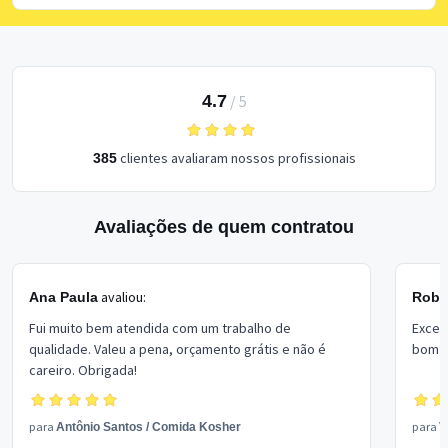
4.7
/
5
clientes avaliaram nossos profissionais
385
Avaliações de quem contratou
avaliou:
Ana Paula
Rober
Fui muito bem atendida com um trabalho de
Excel
qualidade. Valeu a pena, orçamento grátis e não é
bom p
careiro. Obrigada!
para
para
Antônio Santos
/
Comida Kosher
V