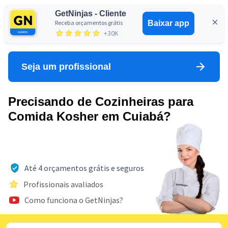
GetNinjas - Cliente
Receba orçamentos grátis
Baixar app
Entrar
+30K
Seja um profissional
Precisando de Cozinheiras para
Comida Kosher em Cuiabá?
Até 4 orçamentos grátis e seguros
Profissionais avaliados
Como funciona o GetNinjas?