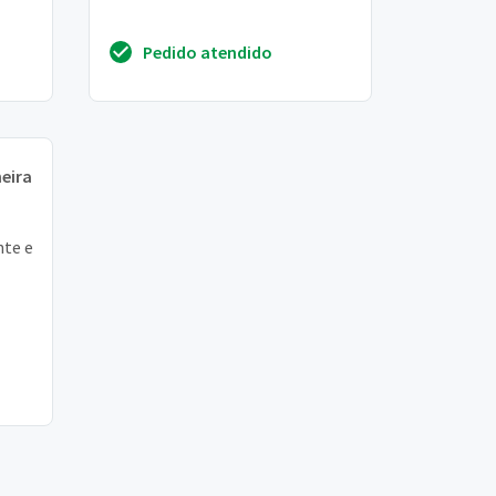
Pedido atendido
eira
nte e