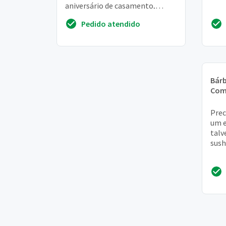
aniversário de casamento,
jantar, dia 18/12
Pedido atendido
Bár
Com
Prec
um e
talv
sush