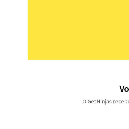
Vo
O GetNinjas receb