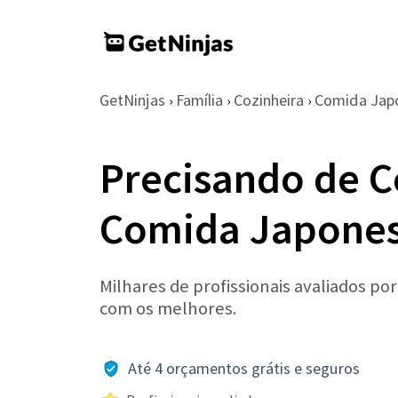
GetNinjas
Família
Cozinheira
Comida Jap
›
›
›
Precisando de C
Comida Japones
Milhares de profissionais avaliados po
com os melhores.
Até 4 orçamentos grátis e seguros