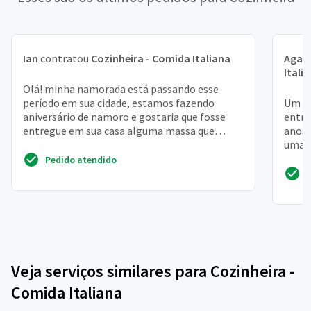
Ian
contratou
Cozinheira - Comida Italiana
Agat
Itali
Olá! minha namorada está passando esse
período em sua cidade, estamos fazendo
Um ja
aniversário de namoro e gostaria que fosse
entre
entregue em sua casa alguma massa que
anos 
gostamos de cozinhar quando ...
uma m
e so
Pedido atendido
Veja serviços similares para Cozinheira -
Comida Italiana