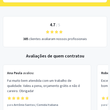
4.7
/
5
385
clientes avaliaram nossos profissionais
Avaliações de quem contratou
Ana Paula
avaliou:
Rober
Fui muito bem atendida com um trabalho de
Excel
qualidade. Valeu a pena, orçamento grátis e não é
bom p
careiro. Obrigada!
para
Antônio Santos
/
Comida Italiana
para
V