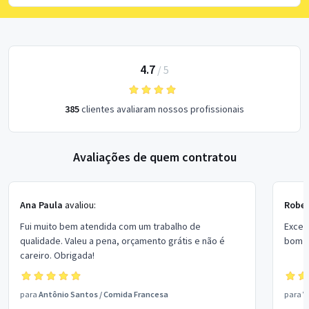
4.7
/
5
385
clientes avaliaram nossos profissionais
Avaliações de quem contratou
Ana Paula
avaliou:
Rober
Fui muito bem atendida com um trabalho de
Excel
qualidade. Valeu a pena, orçamento grátis e não é
bom p
careiro. Obrigada!
para
Antônio Santos
/
Comida Francesa
para
V