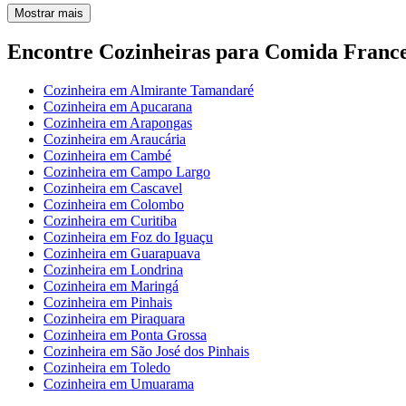
Mostrar mais
Encontre Cozinheiras para Comida France
Cozinheira em Almirante Tamandaré
Cozinheira em Apucarana
Cozinheira em Arapongas
Cozinheira em Araucária
Cozinheira em Cambé
Cozinheira em Campo Largo
Cozinheira em Cascavel
Cozinheira em Colombo
Cozinheira em Curitiba
Cozinheira em Foz do Iguaçu
Cozinheira em Guarapuava
Cozinheira em Londrina
Cozinheira em Maringá
Cozinheira em Pinhais
Cozinheira em Piraquara
Cozinheira em Ponta Grossa
Cozinheira em São José dos Pinhais
Cozinheira em Toledo
Cozinheira em Umuarama