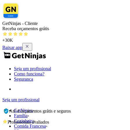
GetNinjas - Cliente
Receba orçamentos grátis
+30K
Baixar app
Seja um profissional
Como funciona?
Segurança
Seja um profissional
GetNinjas
›
Até 4 orçamentos grátis e seguros
Família
›
Cozinheira
›
Profissionais avaliados
Comida Francesa
›