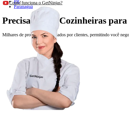
PR
›
Como funciona o GetNinjas?
Paranaguá
Precisando de Cozinheiras par
Milhares de profissionais avaliados por clientes, permitindo você ne