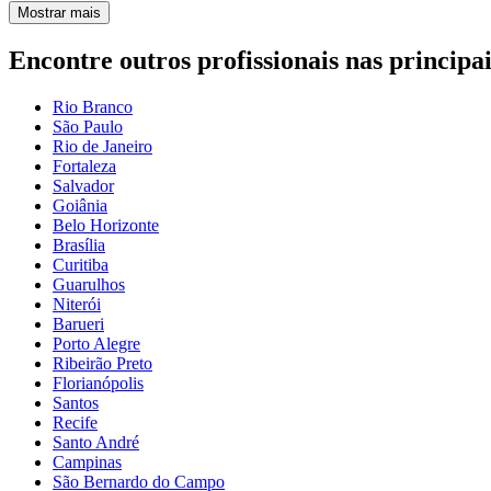
Mostrar mais
Encontre outros profissionais nas principai
Rio Branco
São Paulo
Rio de Janeiro
Fortaleza
Salvador
Goiânia
Belo Horizonte
Brasília
Curitiba
Guarulhos
Niterói
Barueri
Porto Alegre
Ribeirão Preto
Florianópolis
Santos
Recife
Santo André
Campinas
São Bernardo do Campo