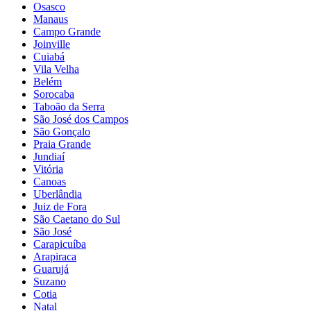
Osasco
Manaus
Campo Grande
Joinville
Cuiabá
Vila Velha
Belém
Sorocaba
Taboão da Serra
São José dos Campos
São Gonçalo
Praia Grande
Jundiaí
Vitória
Canoas
Uberlândia
Juiz de Fora
São Caetano do Sul
São José
Carapicuíba
Arapiraca
Guarujá
Suzano
Cotia
Natal