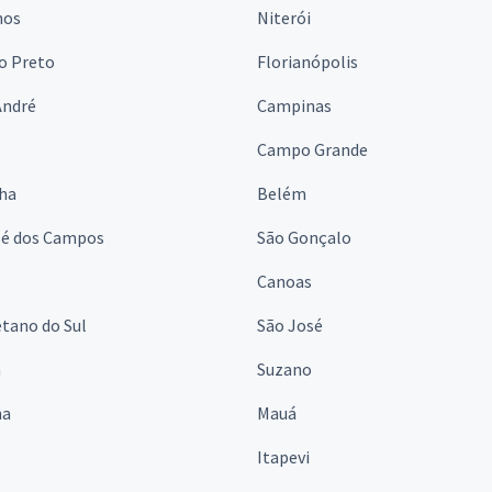
hos
Niterói
o Preto
Florianópolis
André
Campinas
s
Campo Grande
lha
Belém
sé dos Campos
São Gonçalo
Canoas
tano do Sul
São José
á
Suzano
na
Mauá
Itapevi