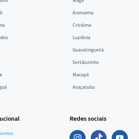
iano
Magé
ó
Araruama
ina
Criciúma
ados
Luziânia
Guaratinguetá
Sertãozinho
e
Macapá
guá
Araçatuba
tucional
Redes sociais
Somos