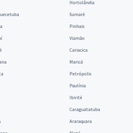
Hortolândia
quecetuba
Sumaré
na
Pinhais
í
Viamão
é
Cariacica
ana
Maricá
ta
Petrópolis
Paulínia
Ibirité
Caraguatatuba
s
Araraquara