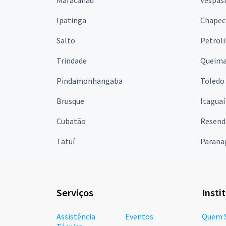
Maracanaú
Vespas
Ipatinga
Chapec
Salto
Petrol
Trindade
Queim
Pindamonhangaba
Toledo
Brusque
Itaguaí
Cubatão
Resend
Tatuí
Parana
Serviços
Insti
Assistência
Eventos
Quem 