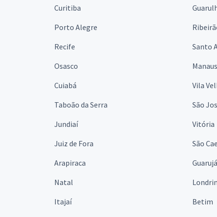
Curitiba
Guarul
Porto Alegre
Ribeirã
Recife
Santo 
Osasco
Manau
Cuiabá
Vila Ve
Taboão da Serra
São Jo
Jundiaí
Vitória
Juiz de Fora
São Cae
Arapiraca
Guaruj
Natal
Londri
Itajaí
Betim