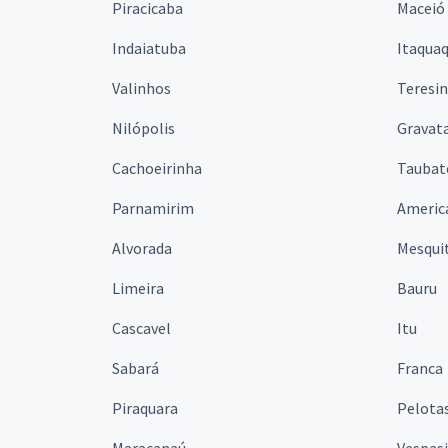
Piracicaba
Maceió
Indaiatuba
Itaqua
Valinhos
Teresi
Nilópolis
Gravata
Cachoeirinha
Taubat
Parnamirim
Americ
Alvorada
Mesqui
Limeira
Bauru
Cascavel
Itu
Sabará
Franca
Piraquara
Pelota