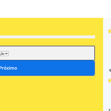
Próximo
q
E