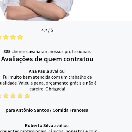
4.7
/
5
385
clientes avaliaram nossos profissionais
Avaliações de quem contratou
Ana Paula
avaliou:
Fui muito bem atendida com um trabalho de
ualidade. Valeu a pena, orçamento grátis e não é
careiro. Obrigada!
para
Antônio Santos
/
Comida Francesa
Roberto Silva
avaliou:
xcelentes profissionais, rápidos, honestos e com