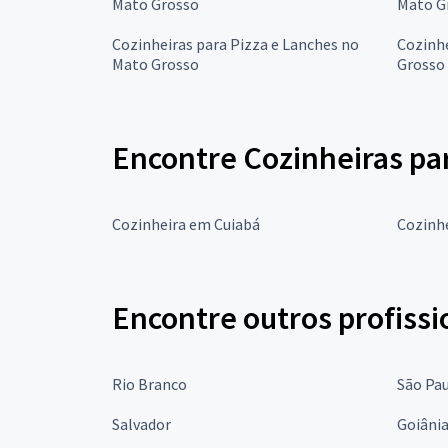
Mato Grosso
Mato G
Cozinheiras para Pizza e Lanches no
Cozinhe
Mato Grosso
Grosso
Encontre Cozinheiras pa
Cozinheira em Cuiabá
Cozinh
Encontre outros profissi
Rio Branco
São Pa
Salvador
Goiâni