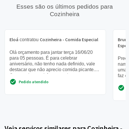
Esses são os últimos pedidos para
Cozinheira
Eloá
Cozinheira - Comida Especial
Brun
contratou
Espec
Olá orçamento para jantar terça 16/06/20
para 05 pessoas. É para celebrar
Preci
aniversário, não tenho nada definido, vale
namo
destacar que não aprecio comida picante.
uma c
Quero saber também se aceitam...
faz c
Pedido atendido
Veja serviços similares para Cozinheira -