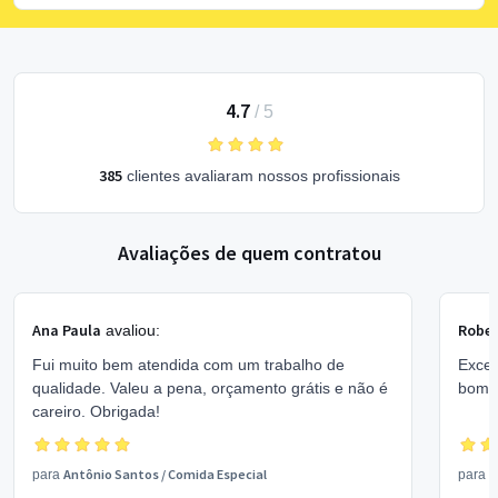
4.7
/
5
385
clientes avaliaram nossos profissionais
Avaliações de quem contratou
Ana Paula
Rober
avaliou:
Fui muito bem atendida com um trabalho de
Excel
qualidade. Valeu a pena, orçamento grátis e não é
bom 
careiro. Obrigada!
Antônio Santos
/
Comida Especial
V
para
para