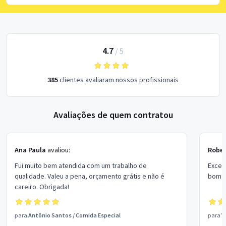
4.7
/
5
385
clientes avaliaram nossos profissionais
Avaliações de quem contratou
Ana Paula
avaliou:
Rober
Fui muito bem atendida com um trabalho de
Excel
qualidade. Valeu a pena, orçamento grátis e não é
bom p
careiro. Obrigada!
para
Antônio Santos
/
Comida Especial
para
V