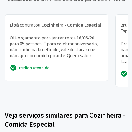
Eloá
contratou
Cozinheira - Comida Especial
Brun
Espec
Olá orçamento para jantar terça 16/06/20
para 05 pessoas. É para celebrar aniversário,
Preci
não tenho nada definido, vale destacar que
namor
não aprecio comida picante. Quero saber
uma c
também se aceitam...
faz c
Pedido atendido
Veja serviços similares para Cozinheira -
Comida Especial