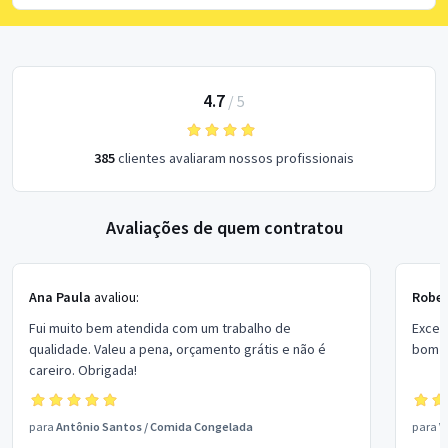
4.7
/
5
385
clientes avaliaram nossos profissionais
Avaliações de quem contratou
Ana Paula
avaliou:
Rober
Fui muito bem atendida com um trabalho de
Excel
qualidade. Valeu a pena, orçamento grátis e não é
bom p
careiro. Obrigada!
para
Antônio Santos
/
Comida Congelada
para
V