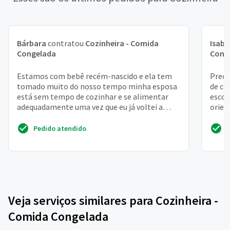
Bárbara
contratou
Cozinheira - Comida
Isabe
Congelada
Cong
Estamos com bebê recém-nascido e ela tem
Preci
tomado muito do nosso tempo minha esposa
de co
está sem tempo de cozinhar e se alimentar
escol
adequadamente uma vez que eu já voltei a
orien
trabalhar
cozin
Pedido atendido
Veja serviços similares para Cozinheira -
Comida Congelada