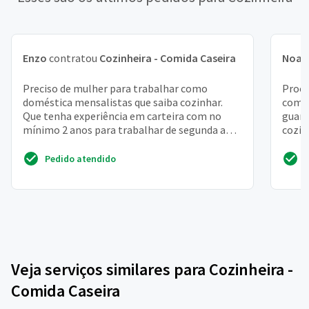
Enzo
contratou
Cozinheira - Comida Caseira
Noah
Preciso de mulher para trabalhar como
Procu
doméstica mensalistas que saiba cozinhar.
comid
Que tenha experiência em carteira com no
guard
mínimo 2 anos para trabalhar de segunda a
cozin
sexta e dois sábados qui...
outra 
Pedido atendido
Veja serviços similares para Cozinheira -
Comida Caseira