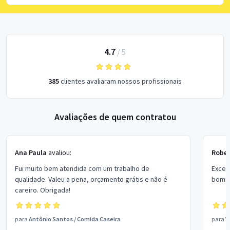
4.7
/
5
385
clientes avaliaram nossos profissionais
Avaliações de quem contratou
Ana Paula
avaliou:
Rober
Fui muito bem atendida com um trabalho de
Excel
qualidade. Valeu a pena, orçamento grátis e não é
bom p
careiro. Obrigada!
para
Antônio Santos
/
Comida Caseira
para
V