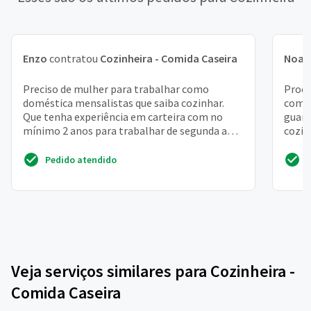
Enzo
contratou
Cozinheira - Comida Caseira
Noah
Preciso de mulher para trabalhar como
Procu
doméstica mensalistas que saiba cozinhar.
comid
Que tenha experiência em carteira com no
guard
mínimo 2 anos para trabalhar de segunda a
cozin
sexta e dois sábados qui...
outra 
Pedido atendido
Veja serviços similares para Cozinheira -
Comida Caseira