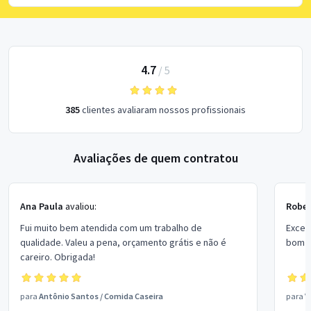
4.7
/
5
385
clientes avaliaram nossos profissionais
Avaliações de quem contratou
Ana Paula
avaliou:
Rober
Fui muito bem atendida com um trabalho de
Excel
qualidade. Valeu a pena, orçamento grátis e não é
bom p
careiro. Obrigada!
para
Antônio Santos
/
Comida Caseira
para
V