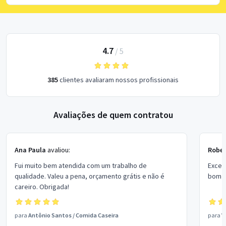
4.7
/
5
385
clientes avaliaram nossos profissionais
Avaliações de quem contratou
Ana Paula
avaliou:
Rober
Fui muito bem atendida com um trabalho de
Excel
qualidade. Valeu a pena, orçamento grátis e não é
bom p
careiro. Obrigada!
para
Antônio Santos
/
Comida Caseira
para
V