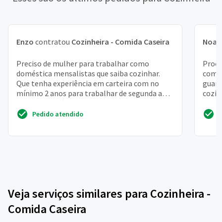
Enzo
contratou
Cozinheira - Comida Caseira
Noah
Preciso de mulher para trabalhar como
Procu
doméstica mensalistas que saiba cozinhar.
comid
Que tenha experiência em carteira com no
guard
mínimo 2 anos para trabalhar de segunda a
cozin
sexta e dois sábados qui...
outra 
Pedido atendido
Veja serviços similares para Cozinheira -
Comida Caseira