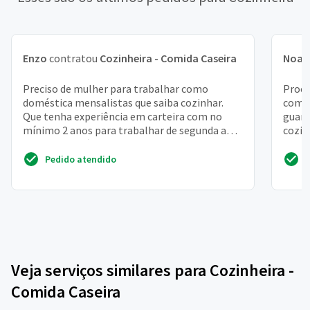
Enzo
contratou
Cozinheira - Comida Caseira
Noah
Preciso de mulher para trabalhar como
Procu
doméstica mensalistas que saiba cozinhar.
comid
Que tenha experiência em carteira com no
guard
mínimo 2 anos para trabalhar de segunda a
cozin
sexta e dois sábados qui...
outra 
Pedido atendido
Veja serviços similares para Cozinheira -
Comida Caseira