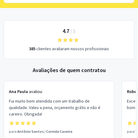
4.7
/
5
385
clientes avaliaram nossos profissionais
Avaliações de quem contratou
Ana Paula
avaliou:
Rober
Fui muito bem atendida com um trabalho de
Excel
qualidade. Valeu a pena, orçamento grátis e não é
bom p
careiro. Obrigada!
para
Antônio Santos
/
Comida Caseira
para
V