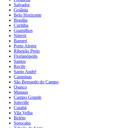
Salvador
Goiânia
Belo Horizonte
Brasília
Curitiba
Guarulhos
Niterói
Barueri
Porto Alegre
Ribeirão Preto
Florianópolis
Santos
Recife
Santo André
Campinas
São Bernardo do Campo
Osasco
Manaus
Campo Grande
Joinville
Cuiabá
Vila Velha
Belém
Sorocaba