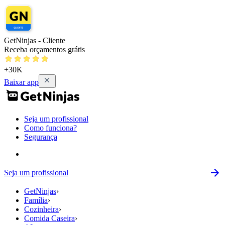
GetNinjas - Cliente
Receba orçamentos grátis
+30K
Baixar app
Seja um profissional
Como funciona?
Segurança
Seja um profissional
GetNinjas
›
Família
›
Cozinheira
›
Comida Caseira
›