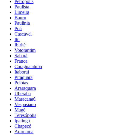
Petrópolis
Paulista
Limeira
Bauru
Paulínia
Poá
Cascavel
Itu
Ibirité
Votorantim
Sabará
Franca
Caraguatatuba
Itaboraí
Piraquara
Pelotas
Araraquara
Uberaba
Maracanaú
Vespasiano
Magé
Teresópolis
Ipatinga
Chapecó
Araruama