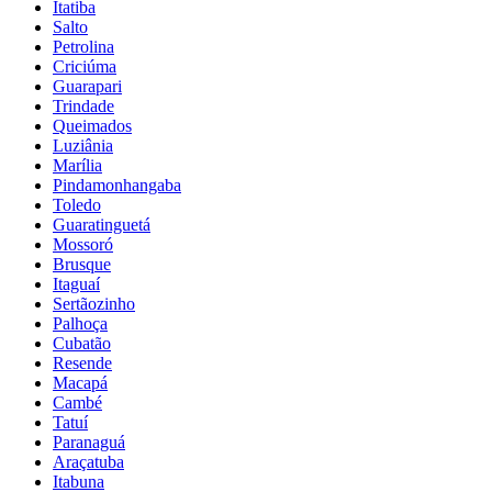
Itatiba
Salto
Petrolina
Criciúma
Guarapari
Trindade
Queimados
Luziânia
Marília
Pindamonhangaba
Toledo
Guaratinguetá
Mossoró
Brusque
Itaguaí
Sertãozinho
Palhoça
Cubatão
Resende
Macapá
Cambé
Tatuí
Paranaguá
Araçatuba
Itabuna