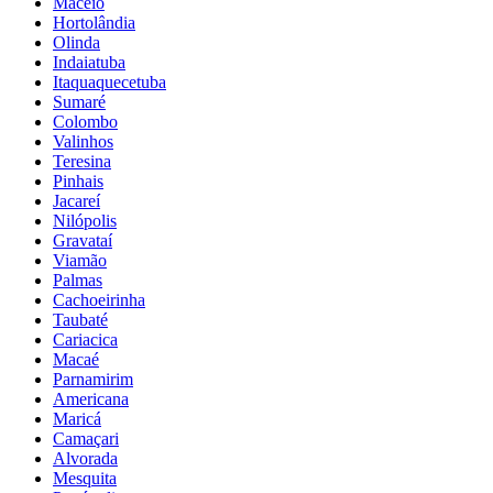
Maceió
Hortolândia
Olinda
Indaiatuba
Itaquaquecetuba
Sumaré
Colombo
Valinhos
Teresina
Pinhais
Jacareí
Nilópolis
Gravataí
Viamão
Palmas
Cachoeirinha
Taubaté
Cariacica
Macaé
Parnamirim
Americana
Maricá
Camaçari
Alvorada
Mesquita