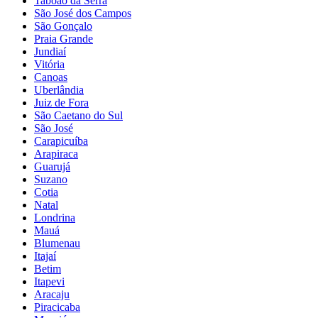
Taboão da Serra
São José dos Campos
São Gonçalo
Praia Grande
Jundiaí
Vitória
Canoas
Uberlândia
Juiz de Fora
São Caetano do Sul
São José
Carapicuíba
Arapiraca
Guarujá
Suzano
Cotia
Natal
Londrina
Mauá
Blumenau
Itajaí
Betim
Itapevi
Aracaju
Piracicaba