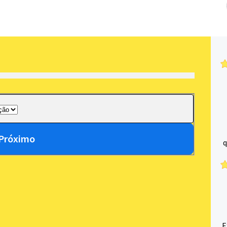
Próximo
q
E