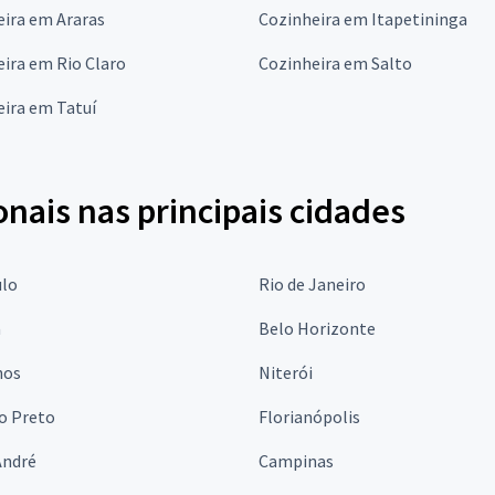
eira em Araras
Cozinheira em Itapetininga
ira em Rio Claro
Cozinheira em Salto
ira em Tatuí
onais nas principais cidades
ulo
Rio de Janeiro
a
Belo Horizonte
hos
Niterói
o Preto
Florianópolis
André
Campinas