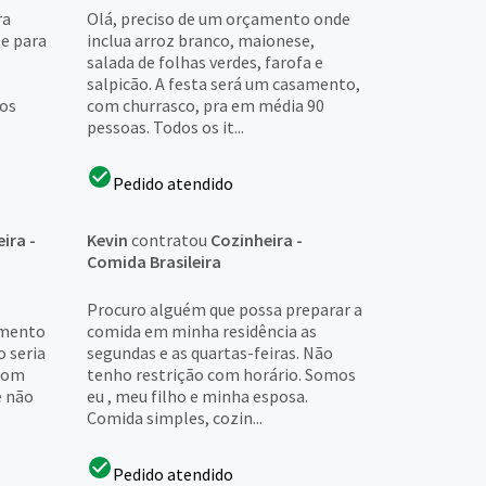
ra
Olá, preciso de um orçamento onde
 e para
inclua arroz branco, maionese,
salada de folhas verdes, farofa e
salpicão. A festa será um casamento,
dos
com churrasco, pra em média 90
pessoas. Todos os it...
Pedido atendido
ira -
Kevin
contratou
Cozinheira -
Comida Brasileira
Procuro alguém que possa preparar a
amento
comida em minha residência as
 seria
segundas e as quartas-feiras. Não
 com
tenho restrição com horário. Somos
e não
eu , meu filho e minha esposa.
Comida simples, cozin...
Pedido atendido