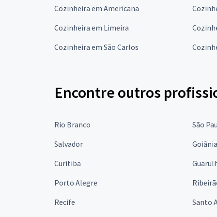
Cozinheira em Americana
Cozinh
Cozinheira em Limeira
Cozinhe
Cozinheira em São Carlos
Cozinhe
Encontre outros profissi
Rio Branco
São Pa
Salvador
Goiâni
Curitiba
Guarul
Porto Alegre
Ribeirã
Recife
Santo 