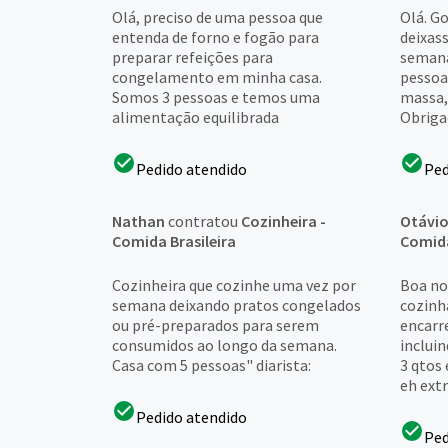
Olá, preciso de uma pessoa que
Olá. G
entenda de forno e fogão para
deixas
preparar refeições para
semana
congelamento em minha casa.
pessoas
Somos 3 pessoas e temos uma
massa, 
alimentação equilibrada
Obriga
Pedido atendido
Ped
Nathan
contratou
Cozinheira -
Otávi
Comida Brasileira
Comida
Cozinheira que cozinhe uma vez por
Boa no
semana deixando pratos congelados
cozinha
ou pré-preparados para serem
encarr
consumidos ao longo da semana.
inclui
Casa com 5 pessoas" diarista:
3 qtos
eh ext
Pedido atendido
Ped