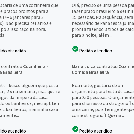
ostaria de uma cozinheira que
Olá, preciso de uma pessoa pa
se pratos prontos para a
fazer prato brasileiro a definir
 (+- 6 jantares para 3
15 pessoas. Na sequência, sera
). Não precisa ter arroz e
necessário deixar a festa julina
pois isso faço na hora.
pronta fazendo 3 tipos de cal
da
para a noite, além...
ido atendido
Pedido atendido
o
contratou
Cozinheira -
Maria Luiza
contratou
Cozinhe
 Brasileira
Comida Brasileira
ite , busco alguém que possa
Boa noite, gostaria de um
r , 2 x na semana , mas que se
orçamento para festa de cas
egue da limpeza da casa
para 250 pessoas. O orçamento
ndo os banheiros, meu apt tem
para churrasco ou strogonoff
 e 2 banheiros, maminha casa
uma carne, pois tem gente qu
ramente...
come strogonoff. Queria ...
ido atendido
Pedido atendido