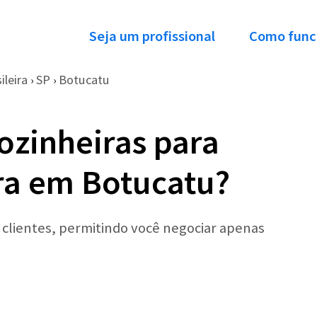
Seja um profissional
Como func
leira
SP
Botucatu
›
›
ozinheiras para
ra em Botucatu?
r clientes, permitindo você negociar apenas