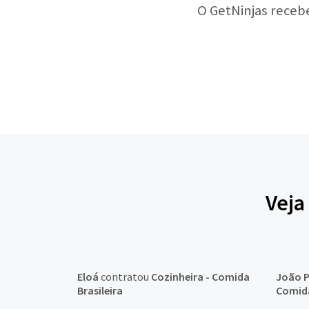
O GetNinjas receb
Veja
Eloá
contratou
Cozinheira - Comida
João 
Brasileira
Comida