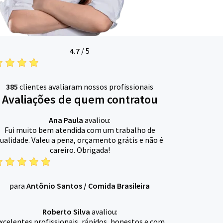
4.7
/
5
385
clientes avaliaram nossos profissionais
Avaliações de quem contratou
Ana Paula
avaliou:
Fui muito bem atendida com um trabalho de
ualidade. Valeu a pena, orçamento grátis e não é
careiro. Obrigada!
para
Antônio Santos
/
Comida Brasileira
Roberto Silva
avaliou:
xcelentes profissionais, rápidos, honestos e com