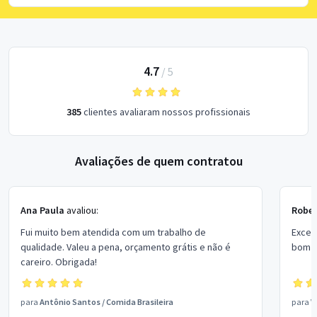
4.7
/
5
385
clientes avaliaram nossos profissionais
Avaliações de quem contratou
Ana Paula
avaliou:
Rober
Fui muito bem atendida com um trabalho de
Excel
qualidade. Valeu a pena, orçamento grátis e não é
bom p
careiro. Obrigada!
para
Antônio Santos
/
Comida Brasileira
para
V