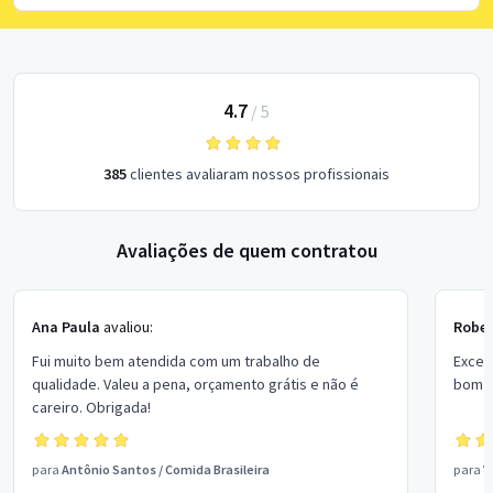
4.7
/
5
385
clientes avaliaram nossos profissionais
Avaliações de quem contratou
Ana Paula
avaliou:
Rober
Fui muito bem atendida com um trabalho de
Excel
qualidade. Valeu a pena, orçamento grátis e não é
bom p
careiro. Obrigada!
para
Antônio Santos
/
Comida Brasileira
para
V