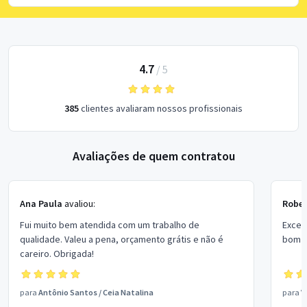
4.7
/
5
385
clientes avaliaram nossos profissionais
Avaliações de quem contratou
Ana Paula
avaliou:
Rober
Fui muito bem atendida com um trabalho de
Excel
qualidade. Valeu a pena, orçamento grátis e não é
bom p
careiro. Obrigada!
para
Antônio Santos
/
Ceia Natalina
para
V