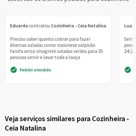
Eduarda
contratou
Cozinheira - Ceia Natalina
Luan
Preciso saber quanto cobrar para fazer
Seria
diversas saladas como maionese salpicão
pesso
farofa arroz vinagrete saladas verdes para 35
24/25
pessoas servir e lavar toda a louça
Pedido atendido
Veja serviços similares para Cozinheira -
Ceia Natalina