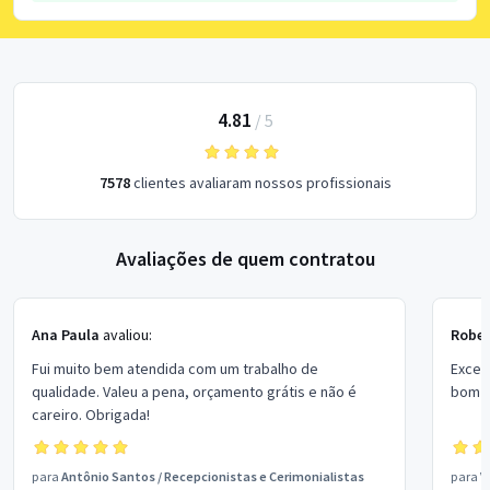
4.81
/
5
7578
clientes avaliaram nossos profissionais
Avaliações de quem contratou
Ana Paula
avaliou:
Rober
Fui muito bem atendida com um trabalho de
Excel
qualidade. Valeu a pena, orçamento grátis e não é
bom p
careiro. Obrigada!
para
Antônio Santos
/
Recepcionistas e Cerimonialistas
para
V