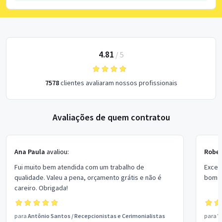
4.81
/
5
7578
clientes avaliaram nossos profissionais
Avaliações de quem contratou
Ana Paula
avaliou:
Rober
Fui muito bem atendida com um trabalho de
Excel
qualidade. Valeu a pena, orçamento grátis e não é
bom p
careiro. Obrigada!
para
Antônio Santos
/
Recepcionistas e Cerimonialistas
para
V