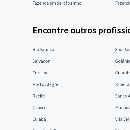
Fazenda em Sertãozinho
Fazend
Encontre outros profissi
Rio Branco
São Pa
Salvador
Goiâni
Curitiba
Guarul
Porto Alegre
Ribeirã
Recife
Santo 
Osasco
Manau
Cuiabá
Vila Ve