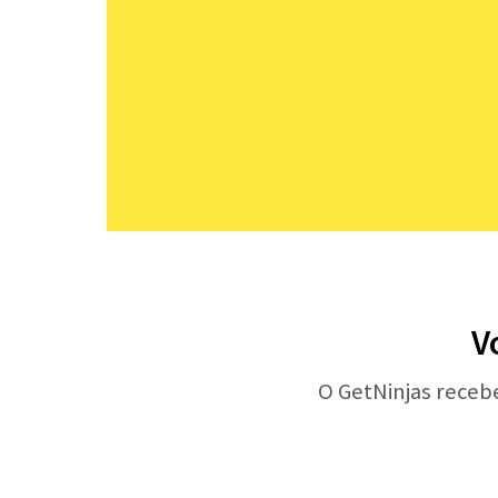
V
O GetNinjas receb