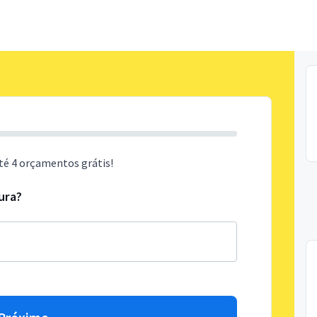
té 4 orçamentos grátis!
ura?