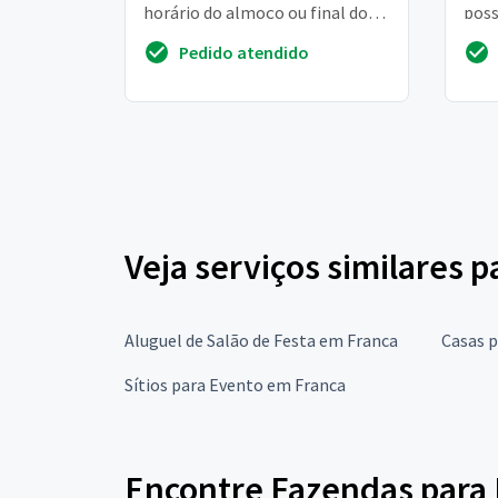
horário do almoço ou final do
poss
dia, com sorteios e atividades,
este
Pedido atendido
talvez algum...
come
Veja serviços similares 
Aluguel de Salão de Festa em Franca
Casas 
Sítios para Evento em Franca
Encontre Fazendas para 