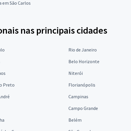
a em São Carlos
onais nas principais cidades
ulo
Rio de Janeiro
a
Belo Horizonte
hos
Niterói
o Preto
Florianópolis
André
Campinas
s
Campo Grande
lha
Belém