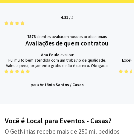
4.81
/
5
7578
clientes avaliaram nossos profissionais
Avaliações de quem contratou
Ana Paula
avaliou:
Fui muito bem atendida com um trabalho de qualidade.
Excele
Valeu a pena, orçamento grátis e não é careiro. Obrigada!
para
Antônio Santos
/
Casas
Você é Local para Eventos - Casas?
O GetNinjas recebe mais de 250 mil pedidos