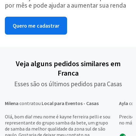
por mês e pode ajudar a aumentar sua renda
Quero me cadastrar
Veja alguns pedidos similares em
Franca
Esses são os últimos pedidos para Casas
Milena
contratou
Local para Eventos - Casas
Ayla
con
Olá, bom dia! meu nome é kayne ferreira pelli e sou
Preciso
representante do grupo samba da bete, um grupo
no máxi
de samba da melhor qualidade da zona sul de são
paulo. Gostaria de deixar meu contato pa...