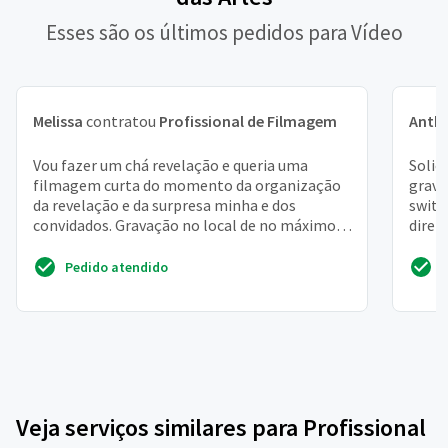
Esses são os últimos pedidos para Vídeo
Melissa
contratou
Profissional de Filmagem
Anth
Vou fazer um chá revelação e queria uma
Solic
filmagem curta do momento da organização
grava
da revelação e da surpresa minha e dos
switc
convidados. Gravação no local de no máximo
diret
1h
operad
Pedido atendido
Veja serviços similares para Profissional