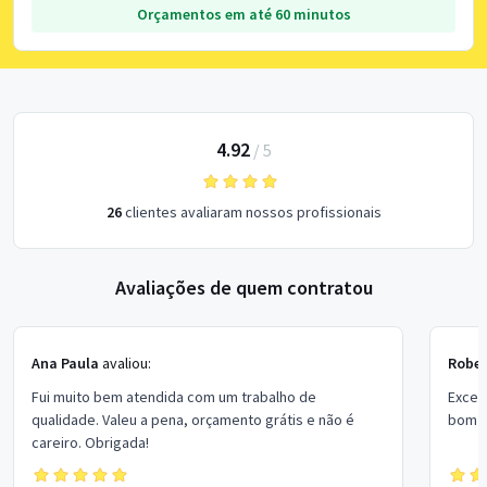
Orçamentos em até 60 minutos
4.92
/
5
26
clientes avaliaram nossos profissionais
Avaliações de quem contratou
Ana Paula
avaliou:
Rober
Fui muito bem atendida com um trabalho de
Excel
qualidade. Valeu a pena, orçamento grátis e não é
bom p
careiro. Obrigada!