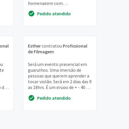
homenagem com
performances. Gostaria de
Pedido atendido
gravar especialmente e...
ional
Esther
contratou
Profissional
de Filmagem
ou
Será um evento presencial em
te
guarulhos. Uma imersão de
e
pessoas que querem aprender a
tocar violão. Será em 2 dias das 9
o de
as 18hrs. É um grupo de + - 40 a
50 pessoas e eu ensinando esses
Pedido atendido
al...