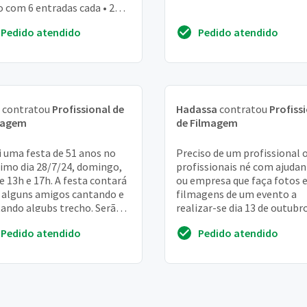
o com 6 entradas cada • 2
tor de vídeo • 1 gerador de
Pedido atendido
Pedido atendido
cteres + operador • 1
y...
contratou
Profissional de
Hadassa
contratou
Profiss
magem
de Filmagem
i uma festa de 51 anos no
Preciso de um profissional 
imo dia 28/7/24, domingo,
profissionais né com ajudan
e 13h e 17h. A festa contará
ou empresa que faça fotos 
alguns amigos cantando e
filmagens de um evento a
tando algubs trecho. Serão 3
realizar-se dia 13 de outubr
entos, cada um de
2024 domingo na quadra da
Pedido atendido
Pedido atendido
ximadam...
mocidade amazon...