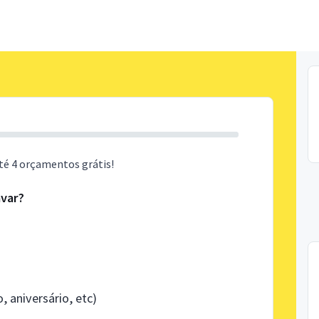
té 4 orçamentos grátis!
avar?
 aniversário, etc)