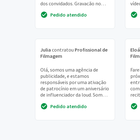
dos convidados. Gravação no
víde
local de no máximo 1h
dire
Pedido atendido
cara
repla
Julia
contratou
Profissional de
Eloá
Filmagem
Fil
Olá, somos uma agência de
Fare
publicidade, e estamos
próx
responsáveis por uma ativação
entr
de patrocínio em um aniversário
com 
de influenciador da loud. Somos
reci
os representantes da marca no
mom
Pedido atendido
brasil, que se...
apro