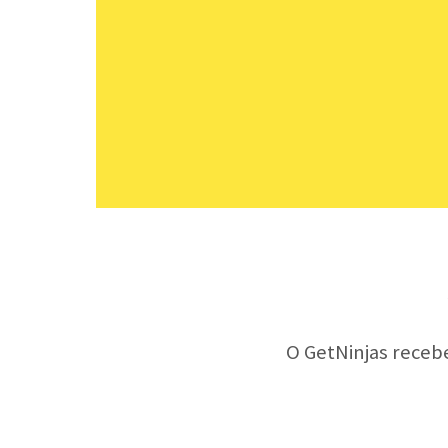
O GetNinjas receb