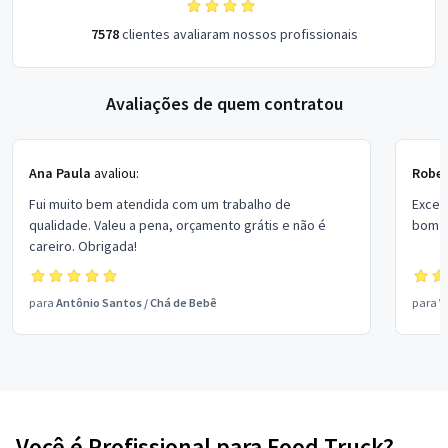
7578
clientes avaliaram nossos profissionais
Avaliações de quem contratou
Ana Paula
avaliou:
Rober
Fui muito bem atendida com um trabalho de
Excel
qualidade. Valeu a pena, orçamento grátis e não é
bom p
careiro. Obrigada!
para
Antônio Santos
/
Chá de Bebê
para
V
Você é Profissional para Food Truck?