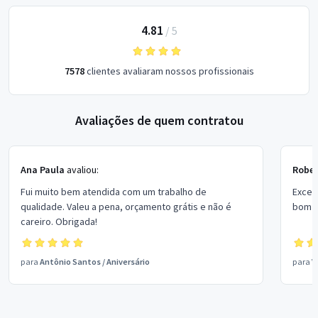
4.81
/
5
7578
clientes avaliaram nossos profissionais
Avaliações de quem contratou
Ana Paula
avaliou:
Rober
Fui muito bem atendida com um trabalho de
Excel
qualidade. Valeu a pena, orçamento grátis e não é
bom p
careiro. Obrigada!
para
Antônio Santos
/
Aniversário
para
V