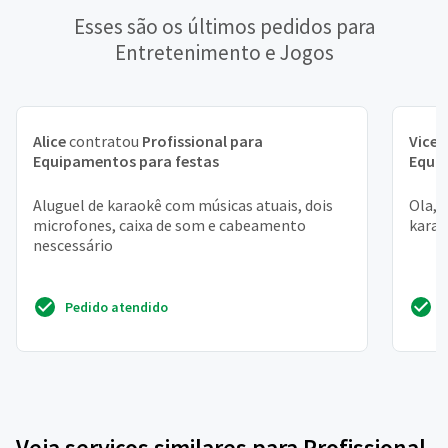
Esses são os últimos pedidos para
Entretenimento e Jogos
Alice
contratou
Profissional para
Vicen
Equipamentos para festas
Equi
Aluguel de karaokê com músicas atuais, dois
Ola, 
microfones, caixa de som e cabeamento
karao
nescessário
Pedido atendido
Veja serviços similares para Profissional