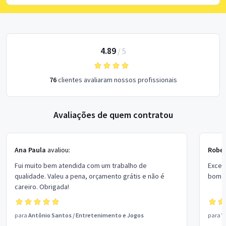
4.89
/
5
76
clientes avaliaram nossos profissionais
Avaliações de quem contratou
Ana Paula
avaliou:
Rober
Fui muito bem atendida com um trabalho de
Excel
qualidade. Valeu a pena, orçamento grátis e não é
bom p
careiro. Obrigada!
para
Antônio Santos
/
Entretenimento e Jogos
para
V