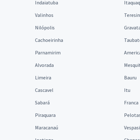
Indaiatuba
Itaqua
Valinhos
Teresi
Nilópolis
Gravata
Cachoeirinha
Taubat
Parnamirim
Americ
Alvorada
Mesqui
Limeira
Bauru
Cascavel
Itu
Sabará
Franca
Piraquara
Pelota
Maracanaú
Vespas