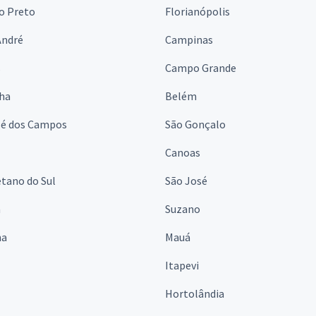
o Preto
Florianópolis
André
Campinas
s
Campo Grande
lha
Belém
sé dos Campos
São Gonçalo
Canoas
tano do Sul
São José
á
Suzano
na
Mauá
Itapevi
Hortolândia