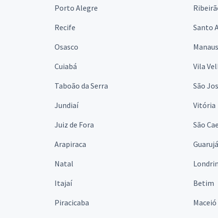
Porto Alegre
Ribeirã
Recife
Santo 
Osasco
Manau
Cuiabá
Vila Ve
Taboão da Serra
São Jo
Jundiaí
Vitória
Juiz de Fora
São Cae
Arapiraca
Guaruj
Natal
Londri
Itajaí
Betim
Piracicaba
Maceió