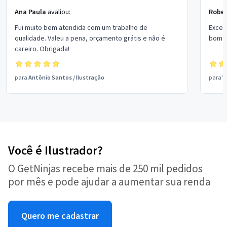
Ana Paula
avaliou:
Rober
Fui muito bem atendida com um trabalho de
Excel
qualidade. Valeu a pena, orçamento grátis e não é
bom p
careiro. Obrigada!
para
Antônio Santos
/
Ilustração
para
V
Você é Ilustrador?
O GetNinjas recebe mais de 250 mil pedidos
por mês e pode ajudar a aumentar sua renda
Quero me cadastrar