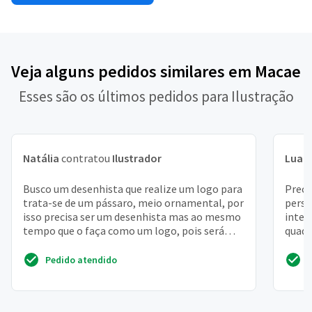
Veja alguns pedidos similares em Macae
Esses são os últimos pedidos para Ilustração
Natália
contratou
Ilustrador
Luan
Busco um desenhista que realize um logo para
Preci
trata-se de um pássaro, meio ornamental, por
perso
isso precisa ser um desenhista mas ao mesmo
intera
tempo que o faça como um logo, pois será
quadr
usado em uma...
sprite
Pedido atendido