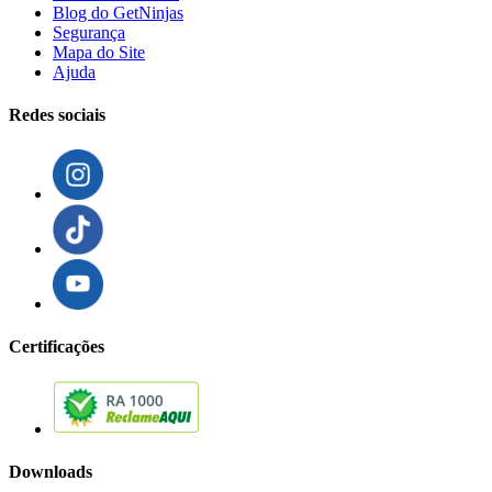
Blog do GetNinjas
Segurança
Mapa do Site
Ajuda
Redes sociais
Certificações
Downloads