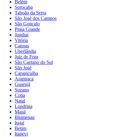
Belém
Sorocaba
Taboão da Serra
São José dos Campos
São Gonçalo
Praia Grande
Jundiaí
Vitória
Canoas
Uberlândia
Juiz de Fora
São Caetano do Sul
São José
Carapicuíba
Arapiraca
Guarujá
Suzano
Cotia
Natal
Londrina
Mauá
Blumenau
Itajaí
Betim
Itapevi