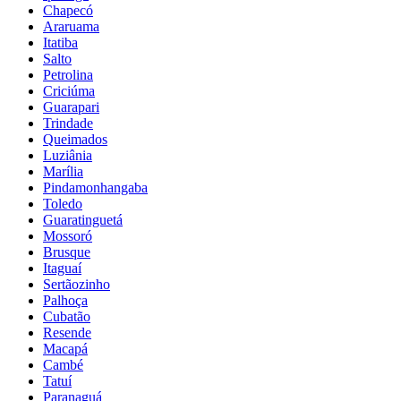
Chapecó
Araruama
Itatiba
Salto
Petrolina
Criciúma
Guarapari
Trindade
Queimados
Luziânia
Marília
Pindamonhangaba
Toledo
Guaratinguetá
Mossoró
Brusque
Itaguaí
Sertãozinho
Palhoça
Cubatão
Resende
Macapá
Cambé
Tatuí
Paranaguá