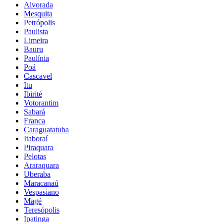
Alvorada
Mesquita
Petrópolis
Paulista
Limeira
Bauru
Paulínia
Poá
Cascavel
Itu
Ibirité
Votorantim
Sabará
Franca
Caraguatatuba
Itaboraí
Piraquara
Pelotas
Araraquara
Uberaba
Maracanaú
Vespasiano
Magé
Teresópolis
Ipatinga