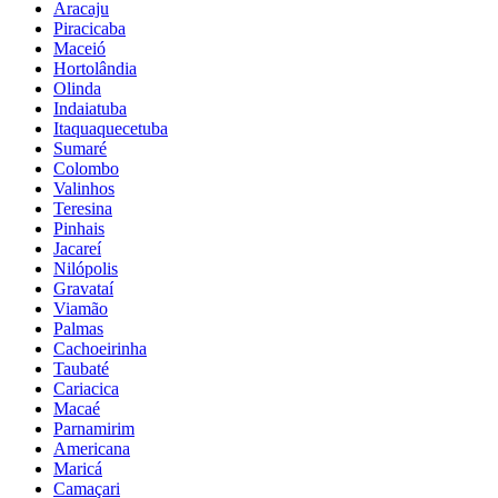
Aracaju
Piracicaba
Maceió
Hortolândia
Olinda
Indaiatuba
Itaquaquecetuba
Sumaré
Colombo
Valinhos
Teresina
Pinhais
Jacareí
Nilópolis
Gravataí
Viamão
Palmas
Cachoeirinha
Taubaté
Cariacica
Macaé
Parnamirim
Americana
Maricá
Camaçari