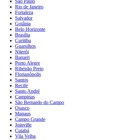
São Paulo
Rio de Janeiro
Fortaleza
Salvador
Goiânia
Belo Horizonte
Brasília
Curitiba
Guarulhos
Niterói
Barueri
Porto Alegre
Ribeirão Preto
Florianópolis
Santos
Recife
Santo André
Campinas
São Bernardo do Campo
Osasco
Manaus
Campo Grande
Joinville
Cuiabá
Vila Velha