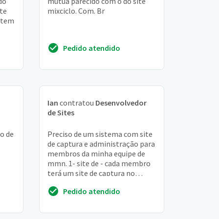
do
mútua parecido com o do site
te
mixciclo. Com. Br
 tem
Pedido atendido
Ian
contratou
Desenvolvedor
de Sites
io de
Preciso de um sistema com site
de captura e administração para
membros da minha equipe de
mmn. 1- site de - cada membro
terá um site de captura no
seguinte www. Sitecaptura.
Pedido atendido
Com/nomedomem...