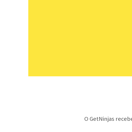
O GetNinjas receb