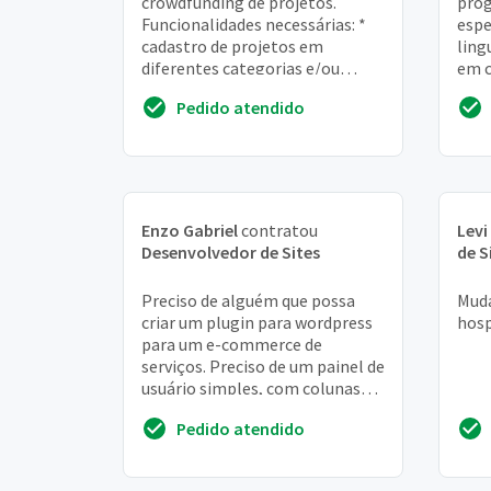
crowdfunding de projetos.
prog
Funcionalidades necessárias: *
espe
cadastro de projetos em
ling
diferentes categorias e/ou
em c
regiões geográficas; * filtro de
escl
Pedido atendido
busca por pr...
Enzo Gabriel
contratou
Levi
Desenvolvedor de Sites
de S
Preciso de alguém que possa
Muda
criar um plugin para wordpress
hos
para um e-commerce de
serviços. Preciso de um painel de
usuário simples, com colunas
código do produto/serviço,
Pedido atendido
produto/serviço,...