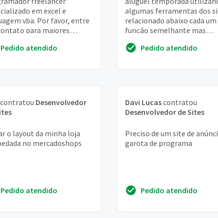
ramador freelancer
aluguel temporada utilizan
cializado em excel e
algumas ferramentas dos si
uagem vba. Por favor, entre
relacionado abaixo cada um
ontato para maiores
função semelhante mas
arecimentos. Obrigada
ferramentas diferentes on
Pedido atendido
Pedido atendido
queria fazer a junção d...
contratou
Desenvolvedor
Davi Lucas
contratou
ites
Desenvolvedor de Sites
r o layout da minha loja
Preciso de um site de anúnc
pedada no mercadoshops
garota de programa
Pedido atendido
Pedido atendido