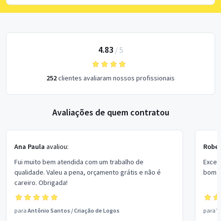
4.83
/
5
252
clientes avaliaram nossos profissionais
Avaliações de quem contratou
Ana Paula
avaliou:
Rober
Fui muito bem atendida com um trabalho de
Excel
qualidade. Valeu a pena, orçamento grátis e não é
bom p
careiro. Obrigada!
para
Antônio Santos
/
Criação de Logos
para
V