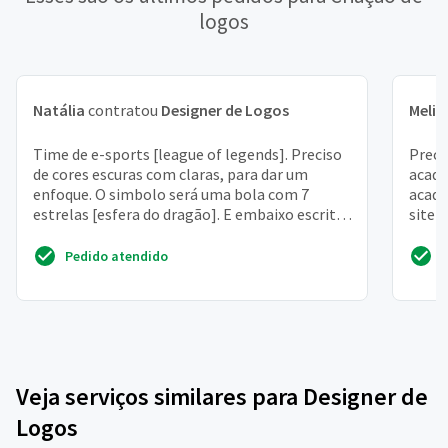
logos
Natália
contratou
Designer de Logos
Melis
Time de e-sports [league of legends]. Preciso
Preci
de cores escuras com claras, para dar um
acade
enfoque. O simbolo será uma bola com 7
acade
estrelas [esfera do dragão]. E embaixo escrito
site 
galacticos
Pedido atendido
Veja serviços similares para Designer de
Logos