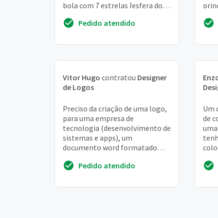
bola com 7 estrelas [esfera do
prin
dragão]. E embaixo escrito
empr
Pedido atendido
galacticos
Vitor Hugo
contratou
Designer
Enzo
de Logos
Desi
Preciso da criação de uma logo,
Um d
para uma empresa de
de 
tecnologia (desenvolvimento de
uma 
sistemas e apps), um
tenh
documento word formatado
colo
para a criação de propostas e
com
Pedido atendido
um layout para cartão de vis...
dese