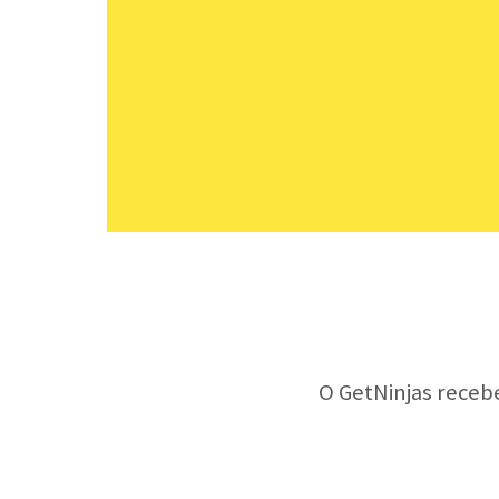
O GetNinjas receb