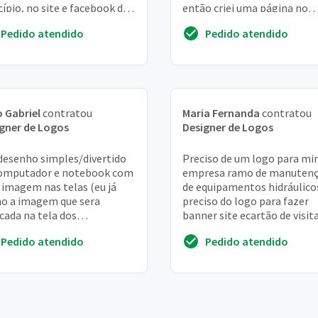
cípio, no site e facebook da
então criei uma página no
esa. Grato
facebook também, agora
Pedido atendido
Pedido atendido
preciso de uma marca pa...
 Gabriel
contratou
Maria Fernanda
contratou
gner de Logos
Designer de Logos
esenho simples/divertido
Preciso de um logo para mi
computador e notebook com
empresa ramo de manuten
imagem nas telas (eu já
de equipamentos hidráulico
o a imagem que sera
preciso do logo para fazer
cada na tela dos
banner site ecartão de visit
putadores
urgente
Pedido atendido
Pedido atendido
nhados,posso envia-la)