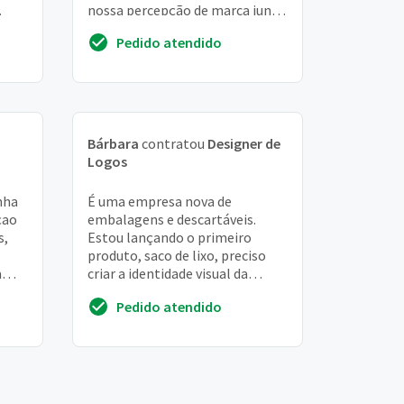
nossa percepção de marca junto
aos nossos clientes. Dessa
Pedido atendido
forma, gostaríamos de avaliar ...
Bárbara
contratou
Designer de
Logos
nha
É uma empresa nova de
çao
embalagens e descartáveis.
s,
Estou lançando o primeiro
produto, saco de lixo, preciso
a
criar a identidade visual da
marca descartec, um mascote
Pedido atendido
para simbolizar e refere...