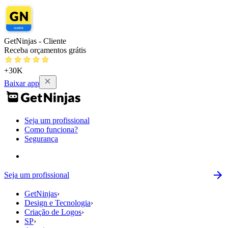
GetNinjas - Cliente
Receba orçamentos grátis
+30K
Baixar app
Seja um profissional
Como funciona?
Segurança
Seja um profissional
GetNinjas
›
Design e Tecnologia
›
Criação de Logos
›
SP
›