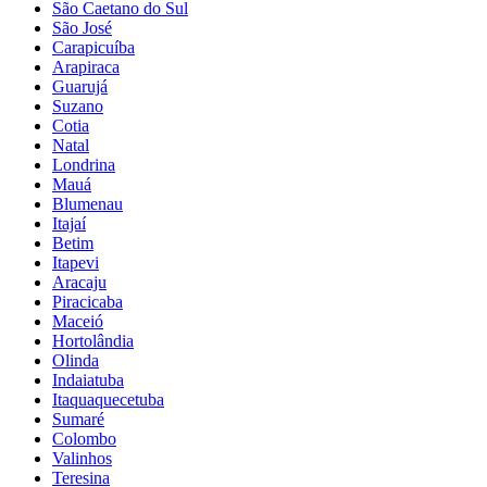
São Caetano do Sul
São José
Carapicuíba
Arapiraca
Guarujá
Suzano
Cotia
Natal
Londrina
Mauá
Blumenau
Itajaí
Betim
Itapevi
Aracaju
Piracicaba
Maceió
Hortolândia
Olinda
Indaiatuba
Itaquaquecetuba
Sumaré
Colombo
Valinhos
Teresina