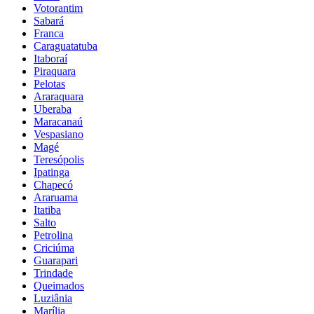
Votorantim
Sabará
Franca
Caraguatatuba
Itaboraí
Piraquara
Pelotas
Araraquara
Uberaba
Maracanaú
Vespasiano
Magé
Teresópolis
Ipatinga
Chapecó
Araruama
Itatiba
Salto
Petrolina
Criciúma
Guarapari
Trindade
Queimados
Luziânia
Marília