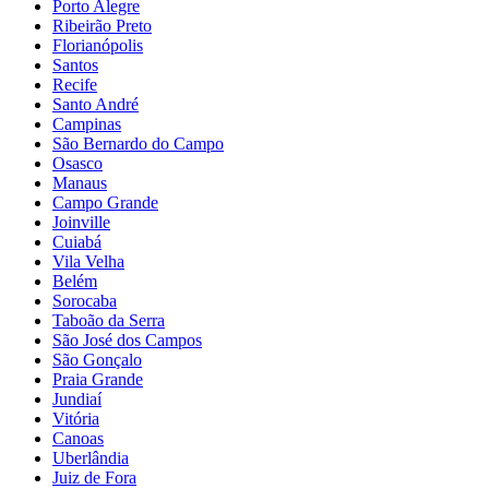
Porto Alegre
Ribeirão Preto
Florianópolis
Santos
Recife
Santo André
Campinas
São Bernardo do Campo
Osasco
Manaus
Campo Grande
Joinville
Cuiabá
Vila Velha
Belém
Sorocaba
Taboão da Serra
São José dos Campos
São Gonçalo
Praia Grande
Jundiaí
Vitória
Canoas
Uberlândia
Juiz de Fora