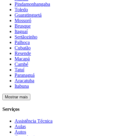
Pindamonhangaba
Toledo
Guaratinguetá
Mossoró
Brusque
Itaguaí
Sertãozinho
Palhoça
Cubatão
Resende
Macapá
Cambé
Tatuí
Paranaguá
Araçatuba
Itabuna
Mostrar mais
Serviços
Assistência Técnica
Aulas
Autos